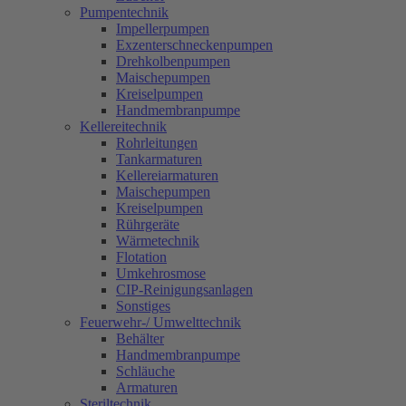
Pumpentechnik
Impellerpumpen
Exzenterschneckenpumpen
Drehkolbenpumpen
Maischepumpen
Kreiselpumpen
Handmembranpumpe
Kellereitechnik
Rohrleitungen
Tankarmaturen
Kellereiarmaturen
Maischepumpen
Kreiselpumpen
Rührgeräte
Wärmetechnik
Flotation
Umkehrosmose
CIP-Reinigungsanlagen
Sonstiges
Feuerwehr-/ Umwelttechnik
Behälter
Handmembranpumpe
Schläuche
Armaturen
Steriltechnik