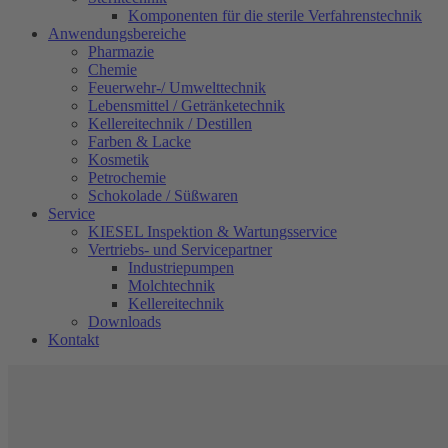
Komponenten für die sterile Verfahrenstechnik
Anwendungsbereiche
Pharmazie
Chemie
Feuerwehr-/ Umwelttechnik
Lebensmittel / Getränketechnik
Kellereitechnik / Destillen
Farben & Lacke
Kosmetik
Petrochemie
Schokolade / Süßwaren
Service
KIESEL Inspektion & Wartungsservice
Vertriebs- und Servicepartner
Industriepumpen
Molchtechnik
Kellereitechnik
Downloads
Kontakt