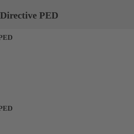
 Directive PED
 PED
 PED