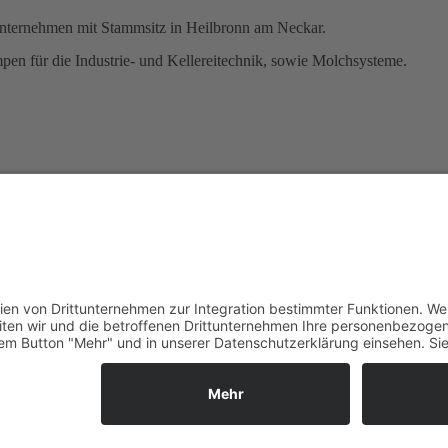
Unternehmen mit Stammsitz in Heilbronn am Neckar.
en für die Industrie- und Kellereitechnik, sowie Molchsysteme.