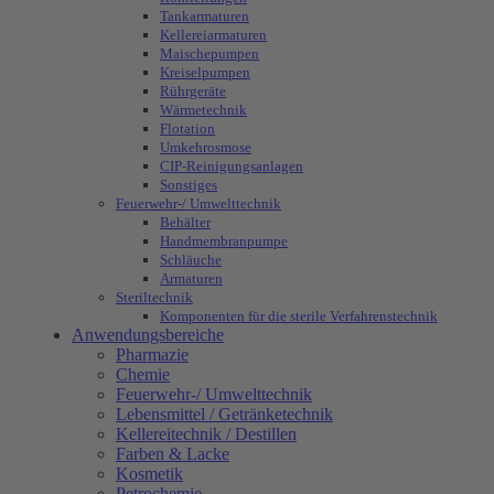
Tankarmaturen
Kellereiarmaturen
Maischepumpen
Kreiselpumpen
Rührgeräte
Wärmetechnik
Flotation
Umkehrosmose
CIP-Reinigungsanlagen
Sonstiges
Feuerwehr-/ Umwelttechnik
Behälter
Handmembranpumpe
Schläuche
Armaturen
Steriltechnik
Komponenten für die sterile Verfahrenstechnik
Anwendungsbereiche
Pharmazie
Chemie
Feuerwehr-/ Umwelttechnik
Lebensmittel / Getränketechnik
Kellereitechnik / Destillen
Farben & Lacke
Kosmetik
Petrochemie