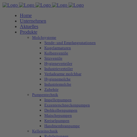
Home
Unternehmen
Aktuelles
Produkte
Molchsysteme
Sende- und Empfangsstationen
Kugelarmaturen
Kolbenventile
Sitzventile
Hygieneverteiler
Industrieverteiler
Verladearme molchbar
Hygienemolche
Industriemolche
Zubehör
Pumpentechnik
Impellerpumpen
Exzenterschneckenpumpen
Drehkolbenpumpen
Maischepumpen
Kreiselpumpen
Handmembranpumpe
Kellereitechnik
Rohrleitungen