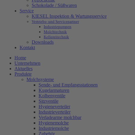
Schokolade / Süßwaren
Service
KIESEL Inspektion & Wartungsservice
Vertriebs- und Servicepartner
Industriepumpen
Molchtechnik
Kellereitechnik
Downloads
Kontakt
Home
Unternehmen
Aktuelles
Produkte
Molchsysteme
Sende- und Empfangsstationen
Kugelarmaturen
Kolbenventile
Sitzventile
Hygieneverteiler
Industrieverteiler
Verladearme molchbar
Hygienemolche
Industriemolche
Zubehör