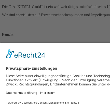
Die G.A. KIESEL GmbH ist ein weltweit tätiges, mittelständisches 
Wir sind spezialisiert auf Exzenterschneckenpumpen und Impellerpump
Kontakt
G.A. KIESEL GmbH
Wannenäckerstr. 20
74078 Heilbronn
Deutschland
Tel.: +49 7131 2825-0
Fax: +49 7131 2825-50
E-Mail:
info@kiesel-online.de
© 2021
Systemhaus JOAM
AGB
Impressum
Datenschutzerklärung