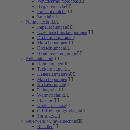
Verladearme molchbar
Hygienemolche
Industriemolche
Zubehör
Pumpentechnik
Impellerpumpen
Exzenterschneckenpumpen
Drehkolbenpumpen
Maischepumpen
Kreiselpumpen
Handmembranpumpe
Kellereitechnik
Rohrleitungen
Tankarmaturen
Kellereiarmaturen
Maischepumpen
Kreiselpumpen
Rührgeräte
Wärmetechnik
Flotation
Umkehrosmose
CIP-Reinigungsanlagen
Sonstiges
Feuerwehr-/ Umwelttechnik
Behälter