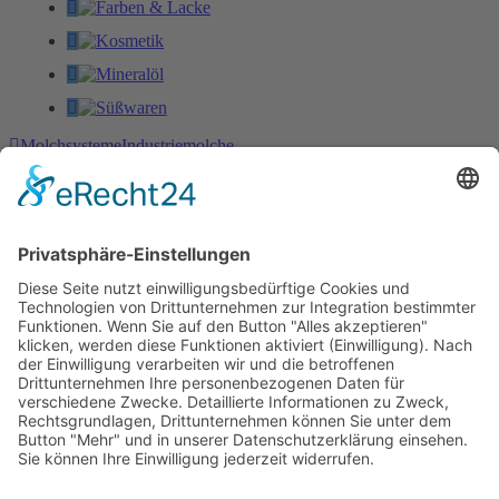
Molchsysteme
Industriemolche
Die G.A. KIESEL GmbH ist ein weltweit tätiges, mittelständisches
Unternehmen mit Stammsitz in Heilbronn am Neckar.
Wir sind spezialisiert auf Exzenterschneckenpumpen und
Impellerpumpen für die Industrie- und Kellereitechnik, sowie
Molchsysteme.
Kontakt
G.A. KIESEL GmbH
Wannenäckerstr. 20
74078 Heilbronn
Deutschland