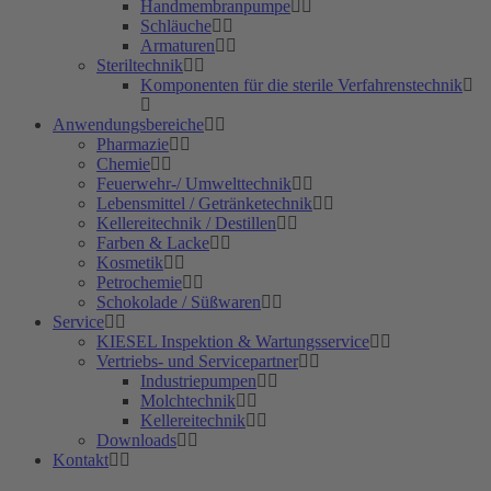
Handmembranpumpe
Schläuche
Armaturen
Steriltechnik
Komponenten für die sterile Verfahrenstechnik
Anwendungsbereiche
Pharmazie
Chemie
Feuerwehr-/ Umwelttechnik
Lebensmittel / Getränketechnik
Kellereitechnik / Destillen
Farben & Lacke
Kosmetik
Petrochemie
Schokolade / Süßwaren
Service
KIESEL Inspektion & Wartungsservice
Vertriebs- und Servicepartner
Industriepumpen
Molchtechnik
Kellereitechnik
Downloads
Kontakt