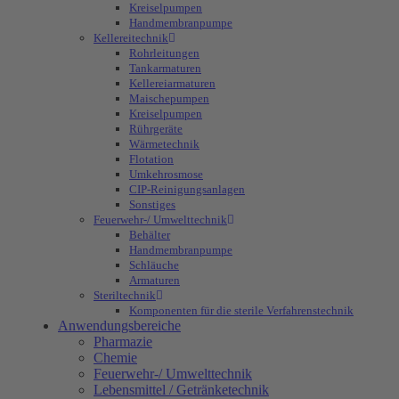
Kreiselpumpen
Handmembranpumpe
Kellereitechnik
Rohrleitungen
Tankarmaturen
Kellereiarmaturen
Maischepumpen
Kreiselpumpen
Rührgeräte
Wärmetechnik
Flotation
Umkehrosmose
CIP-Reinigungsanlagen
Sonstiges
Feuerwehr-/ Umwelttechnik
Behälter
Handmembranpumpe
Schläuche
Armaturen
Steriltechnik
Komponenten für die sterile Verfahrenstechnik
Anwendungsbereiche
Pharmazie
Chemie
Feuerwehr-/ Umwelttechnik
Lebensmittel / Getränketechnik