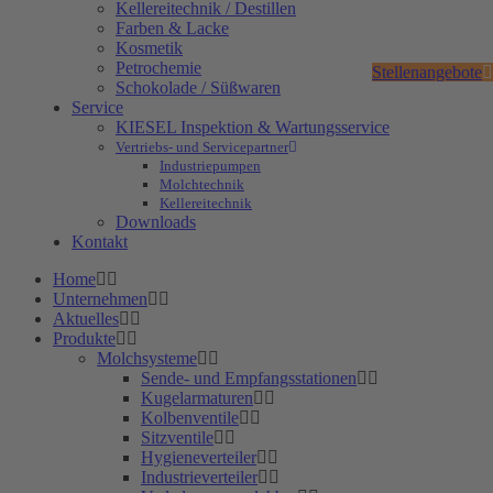
Kellereitechnik / Destillen
Farben & Lacke
Kosmetik
Petrochemie
Stellenangebote
Schokolade / Süßwaren
Service
KIESEL Inspektion & Wartungsservice
Vertriebs- und Servicepartner
Industriepumpen
Molchtechnik
Kellereitechnik
Downloads
Kontakt
Home
Unternehmen
Aktuelles
Produkte
Molchsysteme
Sende- und Empfangsstationen
Kugelarmaturen
Kolbenventile
Sitzventile
Hygieneverteiler
Industrieverteiler