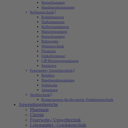
Kreiselpumpen
Handmembranpumpe
Kellereitechnik
Rohrleitungen
Tankarmaturen
Kellereiarmaturen
Maischepumpen
Kreiselpumpen
Rührgeräte
Wärmetechnik
Flotation
Umkehrosmose
CIP-Reinigungsanlagen
Sonstiges
Feuerwehr-/ Umwelttechnik
Behälter
Handmembranpumpe
Schläuche
Armaturen
Steriltechnik
Komponenten für die sterile Verfahrenstechnik
Anwendungsbereiche
Pharmazie
Chemie
Feuerwehr-/ Umwelttechnik
Lebensmittel / Getränketechnik