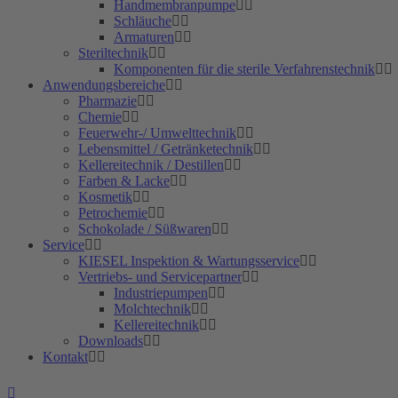
Handmembranpumpe
Schläuche
Armaturen
Steriltechnik
Komponenten für die sterile Verfahrenstechnik
Anwendungsbereiche
Pharmazie
Chemie
Feuerwehr-/ Umwelttechnik
Lebensmittel / Getränketechnik
Kellereitechnik / Destillen
Farben & Lacke
Kosmetik
Petrochemie
Schokolade / Süßwaren
Service
KIESEL Inspektion & Wartungsservice
Vertriebs- und Servicepartner
Industriepumpen
Molchtechnik
Kellereitechnik
Downloads
Kontakt