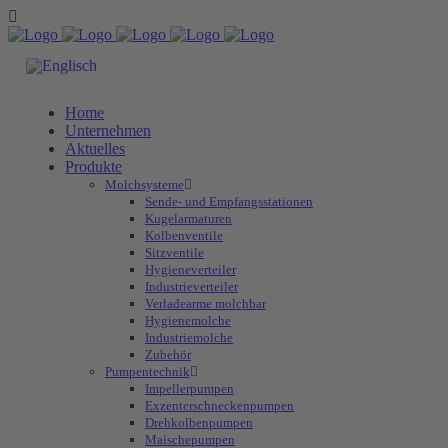
Home
Unternehmen
Aktuelles
Produkte
Molchsysteme
Sende- und Empfangsstationen
Kugelarmaturen
Kolbenventile
Sitzventile
Hygieneverteiler
Industrieverteiler
Verladearme molchbar
Hygienemolche
Industriemolche
Zubehör
Pumpentechnik
Impellerpumpen
Exzenterschneckenpumpen
Drehkolbenpumpen
Maischepumpen