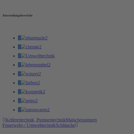
Anwendungsbereiche
Kellereitechnik, Pumpentechnik
Maischepumpen
Feuerwehr-/ Umwelttechnik
Schläuche