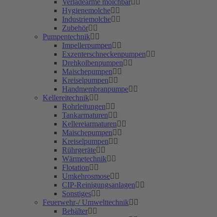
Verladearme molchbar
Hygienemolche
Industriemolche
Zubehör
Pumpentechnik
Impellerpumpen
Exzenterschneckenpumpen
Drehkolbenpumpen
Maischepumpen
Kreiselpumpen
Handmembranpumpe
Kellereitechnik
Rohrleitungen
Tankarmaturen
Kellereiarmaturen
Maischepumpen
Kreiselpumpen
Rührgeräte
Wärmetechnik
Flotation
Umkehrosmose
CIP-Reinigungsanlagen
Sonstiges
Feuerwehr-/ Umwelttechnik
Behälter