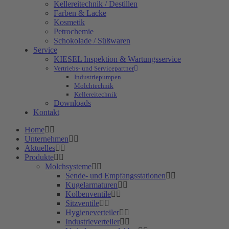
Kellereitechnik / Destillen
Farben & Lacke
Kosmetik
Petrochemie
Schokolade / Süßwaren
Service
KIESEL Inspektion & Wartungsservice
Vertriebs- und Servicepartner
Industriepumpen
Molchtechnik
Kellereitechnik
Downloads
Kontakt
Home
Unternehmen
Aktuelles
Produkte
Molchsysteme
Sende- und Empfangsstationen
Kugelarmaturen
Kolbenventile
Sitzventile
Hygieneverteiler
Industrieverteiler