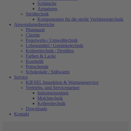
Schläuche
Armaturen
Steriltechnik
Komponenten für die sterile Verfahrenstechnik
Anwendungsbereiche
Pharmazie
Chemie
Feuerwehr-/ Umwelttechnik
Lebensmittel / Getränketechnik
Kellereitechnik / Destillen
Farben & Lacke
Kosmetik
Petrochemie
Schokolade / Süßwaren
Service
KIESEL Inspektion & Wartungsservice
Vertriebs- und Servicepartner
Industriepumpen
Molchtechnik
Kellereitechnik
Downloads
Kontakt