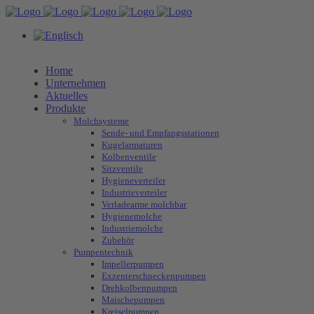
Home
Unternehmen
Aktuelles
Produkte
Molchsysteme
Sende- und Empfangsstationen
Kugelarmaturen
Kolbenventile
Sitzventile
Hygieneverteiler
Industrieverteiler
Verladearme molchbar
Hygienemolche
Industriemolche
Zubehör
Pumpentechnik
Impellerpumpen
Exzenterschneckenpumpen
Drehkolbenpumpen
Maischepumpen
Kreiselpumpen