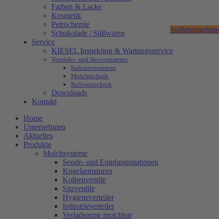
Farben & Lacke
Kosmetik
Petrochemie
Stellenangebote
Schokolade / Süßwaren
Service
KIESEL Inspektion & Wartungsservice
Vertriebs- und Servicepartner
Industriepumpen
Molchtechnik
Kellereitechnik
Downloads
Kontakt
Home
Unternehmen
Aktuelles
Produkte
Molchsysteme
Sende- und Empfangsstationen
Kugelarmaturen
Kolbenventile
Sitzventile
Hygieneverteiler
Industrieverteiler
Verladearme molchbar