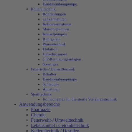
Handmembranpumpe
Kellereitechnik
Rohrleitungen
Tankarmaturen
Kellereiarmaturen
Maischepumpen
Kreiselpumpen
Rührgeräte
Wärmetechnik
Flotation
Umkehrosmose
CIP-Reinigungsanlagen
Sonstiges
Feuerwehr-/ Umwelttechnik
Behälter
Handmembranpumpe
Schläuche
Armaturen
Steriltechnik
Komponenten für die sterile Verfahrenstechnik
Anwendungsbereiche
Pharmazie
Chemie
Feuerwehr-/ Umwelttechnik
Lebensmittel / Getränketechnik
Kellereitechnik / Destillen