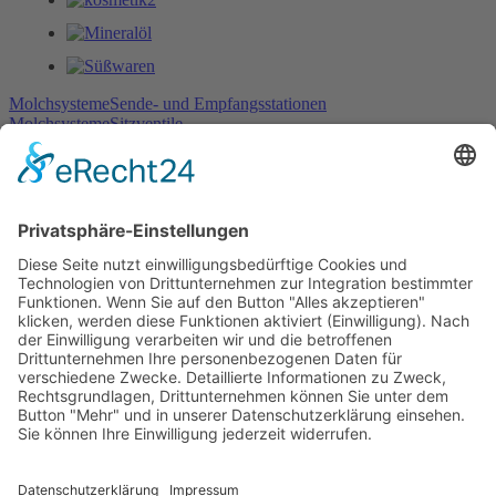
Molchsysteme
Sende- und Empfangsstationen
Molchsysteme
Sitzventile
Die G.A. KIESEL GmbH ist ein weltweit tätiges, mittelständisches
Unternehmen mit Stammsitz in Heilbronn am Neckar.
Wir sind spezialisiert auf Exzenterschneckenpumpen und
Impellerpumpen für die Industrie- und Kellereitechnik, sowie
Molchsysteme.
Kontakt
G.A. KIESEL GmbH
Wannenäckerstr. 20
74078 Heilbronn
Deutschland