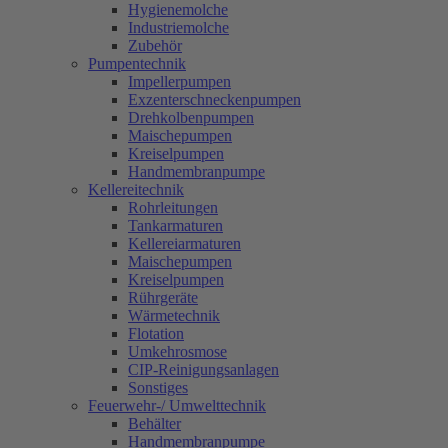
Hygienemolche
Industriemolche
Zubehör
Pumpentechnik
Impellerpumpen
Exzenterschneckenpumpen
Drehkolbenpumpen
Maischepumpen
Kreiselpumpen
Handmembranpumpe
Kellereitechnik
Rohrleitungen
Tankarmaturen
Kellereiarmaturen
Maischepumpen
Kreiselpumpen
Rührgeräte
Wärmetechnik
Flotation
Umkehrosmose
CIP-Reinigungsanlagen
Sonstiges
Feuerwehr-/ Umwelttechnik
Behälter
Handmembranpumpe