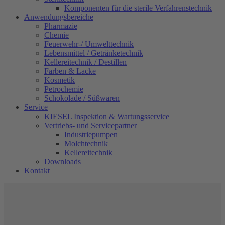
Komponenten für die sterile Verfahrenstechnik
Anwendungsbereiche
Pharmazie
Chemie
Feuerwehr-/ Umwelttechnik
Lebensmittel / Getränketechnik
Kellereitechnik / Destillen
Farben & Lacke
Kosmetik
Petrochemie
Schokolade / Süßwaren
Service
KIESEL Inspektion & Wartungsservice
Vertriebs- und Servicepartner
Industriepumpen
Molchtechnik
Kellereitechnik
Downloads
Kontakt