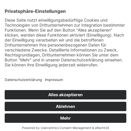
Unternehmen mit Stammsitz in Heilbronn am Neckar.
Wir sind spezialisiert auf Exzenterschneckenpumpen und
Impellerpumpen für die Industrie- und Kellereitechnik, sowie
Molchsysteme.
Kontakt
G.A. KIESEL GmbH
Wannenäckerstr. 20
74078 Heilbronn
Deutschland
Tel.: +49 7131 2825-0
Fax: +49 7131 2825-50
E-Mail:
info@kiesel-online.de
© 2021
Systemhaus JOAM
AGB
Impressum
Datenschutzerklärung