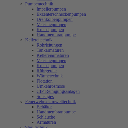
Pumpentechnik
Impellerpumpen
Exzenterschneckenpumpen
Drehkolbenpumpen
Maischepumpen
Kreiselpumpen
Handmembranpumpe
Kellereitechnik
Rohrleitungen
Tankarmaturen
Kellereiarmaturen
Maischepumpen
Kreiselpumpen
Rührgeräte
Wärmetechnik
Flotation
Umkehrosmose
CIP-Reinigungsanlagen
Sonstiges
Feuerwehr-/ Umwelttechnik
Behälter
Handmembranpumpe
Schläuche
Armaturen
Steriltechnik