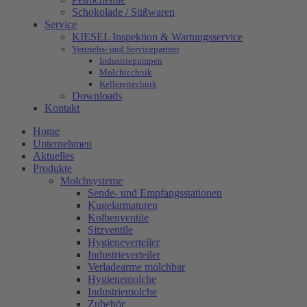
Schokolade / Süßwaren
Service
KIESEL Inspektion & Wartungsservice
Vertriebs- und Servicepartner
Industriepumpen
Molchtechnik
Kellereitechnik
Downloads
Kontakt
Home
Unternehmen
Aktuelles
Produkte
Molchsysteme
Sende- und Empfangsstationen
Kugelarmaturen
Kolbenventile
Sitzventile
Hygieneverteiler
Industrieverteiler
Verladearme molchbar
Hygienemolche
Industriemolche
Zubehör