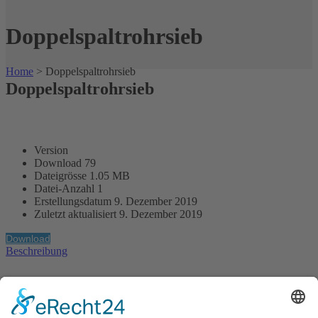
Doppelspaltrohrsieb
Home
>
Doppelspaltrohrsieb
Doppelspaltrohrsieb
Version
Download
79
Dateigrösse
1.05 MB
Datei-Anzahl
1
Erstellungsdatum
9. Dezember 2019
Zuletzt aktualisiert
9. Dezember 2019
Download
Beschreibung
Die G.A. KIESEL GmbH ist ein weltweit tätiges, mittelständisches