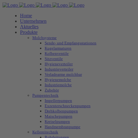
Home
Unternehmen
Aktuelles
Produkte
Molchsysteme
Sende- und Empfangsstationen
Kugelarmaturen
Kolbenventile
Sitzventile
Hygieneverteiler
Industrieverteiler
Verladearme molchbar
Hygienemolche
Industriemolche
Zubehör
Pumpentechnik
Impellerpumpen
Exzenterschneckenpumpen
Drehkolbenpumpen
Maischepumpen
Kreiselpumpen
Handmembranpumpe
Kellereitechnik
Rohrleitungen