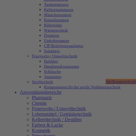
Tankarmaturen
Kellereiarmaturen
Maischepumpen
Kreiselpumpen
Rührgeräte
Wärmetechnik
Flotation
Umkehrosmose
CIP-Reinigungsanlagen
Sonstiges
Feuerwehr-/ Umwelttechnik
Behälter
Handmembranpumpe
Schläuche
Armaturen
Stellenangebote
Steriltechnik
Komponenten für die sterile Verfahrenstechnik
Anwendungsbereiche
Pharmazie
Chemie
Feuerwehr-/ Umwelttechnik
Lebensmittel / Getränketechnik
Kellereitechnik / Destillen
Farben & Lacke
Kosmetik
Petrochemie