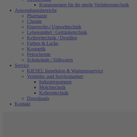
Komponenten für die sterile Verfahrenstechnik
Anwendungsbereiche
Pharmazie
Chemie
Feuerwehr-/ Umwelttechnik
Lebensmittel / Getränketechnik
Kellereitechnik / Destillen
Farben & Lacke
Kosmetik
Petrochemie
Schokolade / Süßwaren
Service
KIESEL Inspektion & Wartungsservice
Vertriebs- und Servicepartner
Industriepumpen
Molchtechnik
Kellereitechnik
Downloads
Kontakt