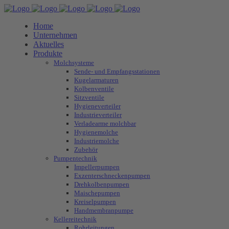
Home
Unternehmen
Aktuelles
Produkte
Molchsysteme
Sende- und Empfangsstationen
Kugelarmaturen
Kolbenventile
Sitzventile
Hygieneverteiler
Industrieverteiler
Verladearme molchbar
Hygienemolche
Industriemolche
Zubehör
Pumpentechnik
Impellerpumpen
Exzenterschneckenpumpen
Drehkolbenpumpen
Maischepumpen
Kreiselpumpen
Handmembranpumpe
Kellereitechnik
Rohrleitungen