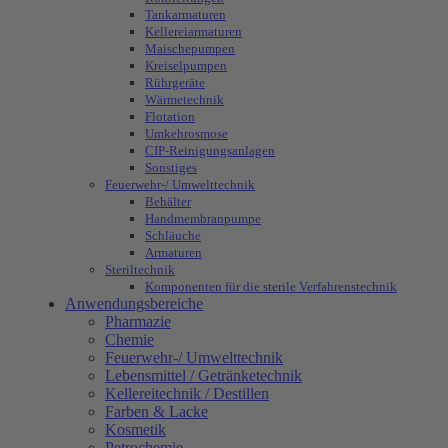
Tankarmaturen
Kellereiarmaturen
Maischepumpen
Kreiselpumpen
Rührgeräte
Wärmetechnik
Flotation
Umkehrosmose
CIP-Reinigungsanlagen
Sonstiges
Feuerwehr-/ Umwelttechnik
Behälter
Handmembranpumpe
Schläuche
Armaturen
Steriltechnik
Komponenten für die sterile Verfahrenstechnik
Anwendungsbereiche
Pharmazie
Chemie
Feuerwehr-/ Umwelttechnik
Lebensmittel / Getränketechnik
Kellereitechnik / Destillen
Farben & Lacke
Kosmetik
Petrochemie