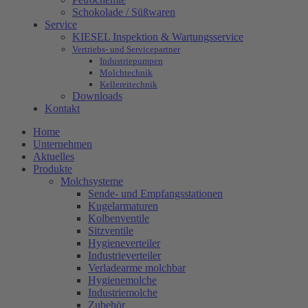
Schokolade / Süßwaren
Service
KIESEL Inspektion & Wartungsservice
Vertriebs- und Servicepartner
Industriepumpen
Molchtechnik
Kellereitechnik
Downloads
Kontakt
Home
Unternehmen
Aktuelles
Produkte
Molchsysteme
Sende- und Empfangsstationen
Kugelarmaturen
Kolbenventile
Sitzventile
Hygieneverteiler
Industrieverteiler
Verladearme molchbar
Hygienemolche
Industriemolche
Zubehör