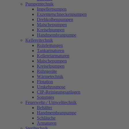
Pumpentechnik
Impellerpumpen
Exzenterschneckenpumpen
Drehkolbenpumpen
Maischepumpen
Kreiselpumpen
Handmembranpumpe
Kellereitechnik
Rohrleitungen
Tankarmaturen
Kellereiarmaturen
Maischepumpen
Kreiselpumpen
Rührgeräte
Wärmetechnik
Flotation
Umkehrosmose
CIP-Reinigungsanlagen
Sonstiges
Feuerwehr-/ Umwelttechnik
Behälter
Handmembranpumpe
Schläuche
Armaturen
Steriltechnik