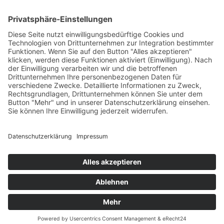
Unternehmen mit Stammsitz in Heilbronn am Neckar.
Wir sind spezialisiert auf Exzenterschneckenpumpen und
Impellerpumpen für die Industrie- und Kellereitechnik, sowie
Molchsysteme.
Kontakt
G.A. KIESEL GmbH
Wannenäckerstr. 20
74078 Heilbronn
Deutschland
Tel.: +49 7131 2825-0
Fax: +49 7131 2825-50
E-Mail:
info@kiesel-online.de
© 2021
Systemhaus JOAM
AGB
Impressum
Datenschutzerklärung