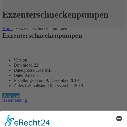
Exzenterschneckenpumpen
Home
>
Exzenterschneckenpumpen
Exzenterschneckenpumpen
Version
Download
224
Dateigrösse
1.41 MB
Datei-Anzahl
1
Erstellungsdatum
9. Dezember 2019
Zuletzt aktualisiert
10. Dezember 2019
Download
Beschreibung
Die G.A. KIESEL GmbH ist ein weltweit tätiges, mittelständisches