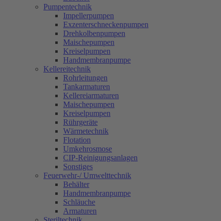
Pumpentechnik
Impellerpumpen
Exzenterschneckenpumpen
Drehkolbenpumpen
Maischepumpen
Kreiselpumpen
Handmembranpumpe
Kellereitechnik
Rohrleitungen
Tankarmaturen
Kellereiarmaturen
Maischepumpen
Kreiselpumpen
Rührgeräte
Wärmetechnik
Flotation
Umkehrosmose
CIP-Reinigungsanlagen
Sonstiges
Feuerwehr-/ Umwelttechnik
Behälter
Handmembranpumpe
Schläuche
Armaturen
Steriltechnik