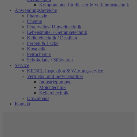
Komponenten für die sterile Verfahrenstechnik
Anwendungsbereiche
Pharmazie
Chemie
Feuerwehr-/ Umwelttechnik
Lebensmittel / Getränketechnik
Kellereitechnik / Destillen
Farben & Lacke
Kosmetik
Petrochemie
Schokolade / Süßwaren
Service
KIESEL Inspektion & Wartungsservice
Vertriebs- und Servicepartner
Industriepumpen
Molchtechnik
Kellereitechnik
Downloads
Kontakt