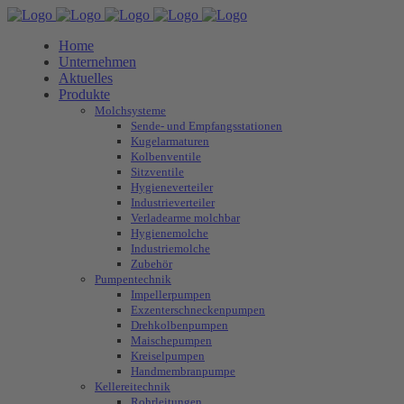
Home
Unternehmen
Aktuelles
Produkte
Molchsysteme
Sende- und Empfangsstationen
Kugelarmaturen
Kolbenventile
Sitzventile
Hygieneverteiler
Industrieverteiler
Verladearme molchbar
Hygienemolche
Industriemolche
Zubehör
Pumpentechnik
Impellerpumpen
Exzenterschneckenpumpen
Drehkolbenpumpen
Maischepumpen
Kreiselpumpen
Handmembranpumpe
Kellereitechnik
Rohrleitungen