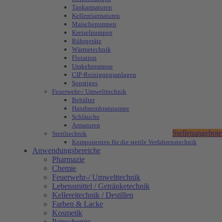
Tankarmaturen
Kellereiarmaturen
Maischepumpen
Kreiselpumpen
Rührgeräte
Wärmetechnik
Flotation
Umkehrosmose
CIP-Reinigungsanlagen
Sonstiges
Feuerwehr-/ Umwelttechnik
Behälter
Handmembranpumpe
Schläuche
Armaturen
Stellenangebote
Steriltechnik
Komponenten für die sterile Verfahrenstechnik
Anwendungsbereiche
Pharmazie
Chemie
Feuerwehr-/ Umwelttechnik
Lebensmittel / Getränketechnik
Kellereitechnik / Destillen
Farben & Lacke
Kosmetik
Petrochemie