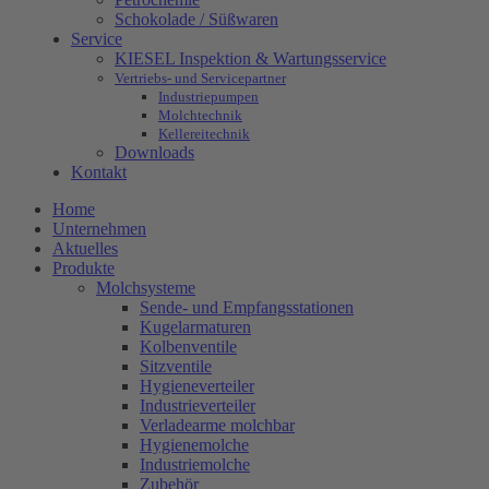
Schokolade / Süßwaren
Service
KIESEL Inspektion & Wartungsservice
Vertriebs- und Servicepartner
Industriepumpen
Molchtechnik
Kellereitechnik
Downloads
Kontakt
Home
Unternehmen
Aktuelles
Produkte
Molchsysteme
Sende- und Empfangsstationen
Kugelarmaturen
Kolbenventile
Sitzventile
Hygieneverteiler
Industrieverteiler
Verladearme molchbar
Hygienemolche
Industriemolche
Zubehör