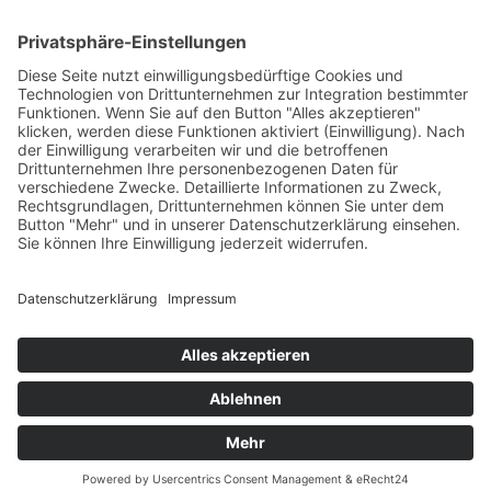
Unternehmen mit Stammsitz in Heilbronn am Neckar.
Wir sind spezialisiert auf Exzenterschneckenpumpen und
Impellerpumpen für die Industrie- und Kellereitechnik, sowie
Molchsysteme.
Kontakt
G.A. KIESEL GmbH
Wannenäckerstr. 20
74078 Heilbronn
Deutschland
Tel.: +49 7131 2825-0
Fax: +49 7131 2825-50
E-Mail:
info@kiesel-online.de
© 2021
Systemhaus JOAM
AGB
Impressum
Datenschutzerklärung