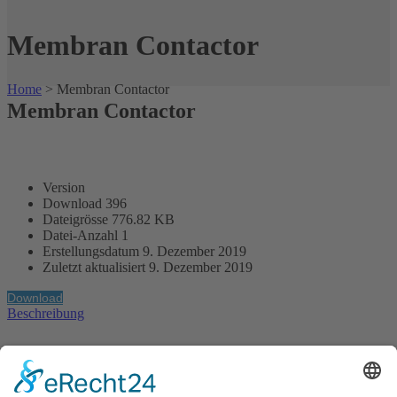
Membran Contactor
Home
>
Membran Contactor
Membran Contactor
Version
Download
396
Dateigrösse
776.82 KB
Datei-Anzahl
1
Erstellungsdatum
9. Dezember 2019
Zuletzt aktualisiert
9. Dezember 2019
Download
Beschreibung
Die G.A. KIESEL GmbH ist ein weltweit tätiges, mittelständisches