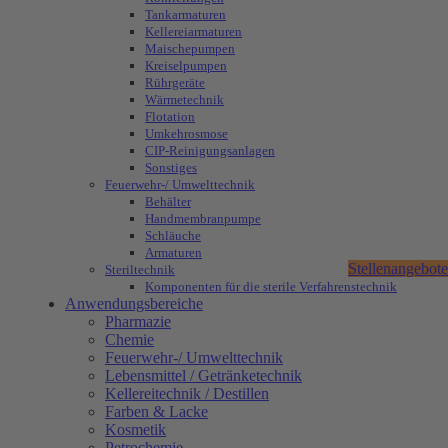
Tankarmaturen
Kellereiarmaturen
Maischepumpen
Kreiselpumpen
Rührgeräte
Wärmetechnik
Flotation
Umkehrosmose
CIP-Reinigungsanlagen
Sonstiges
Feuerwehr-/ Umwelttechnik
Behälter
Handmembranpumpe
Schläuche
Armaturen
Stellenangebote
Steriltechnik
Komponenten für die sterile Verfahrenstechnik
Anwendungsbereiche
Pharmazie
Chemie
Feuerwehr-/ Umwelttechnik
Lebensmittel / Getränketechnik
Kellereitechnik / Destillen
Farben & Lacke
Kosmetik
Petrochemie