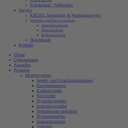
Schokolade / Süßwaren
Service
KIESEL Inspektion & Wartungsservice
Vertriebs- und Servicepartner
Industriepumpen
Molchtechnik
Kellereitechnik
Downloads
Kontakt
Home
Unternehmen
Aktuelles
Produkte
Molchsysteme
Sende- und Empfangsstationen
Kugelarmaturen
Kolbenventile
Sitzventile
Hygieneverteiler
Industrieverteiler
Verladearme molchbar
Hygienemolche
Industriemolche
Zubehör