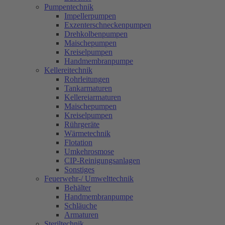
Pumpentechnik
Impellerpumpen
Exzenterschneckenpumpen
Drehkolbenpumpen
Maischepumpen
Kreiselpumpen
Handmembranpumpe
Kellereitechnik
Rohrleitungen
Tankarmaturen
Kellereiarmaturen
Maischepumpen
Kreiselpumpen
Rührgeräte
Wärmetechnik
Flotation
Umkehrosmose
CIP-Reinigungsanlagen
Sonstiges
Feuerwehr-/ Umwelttechnik
Behälter
Handmembranpumpe
Schläuche
Armaturen
Steriltechnik