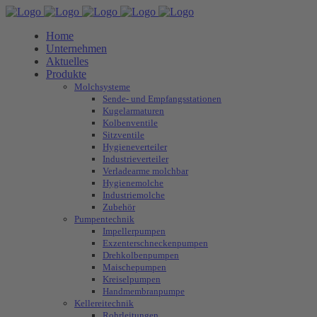
Home
Unternehmen
Aktuelles
Produkte
Molchsysteme
Sende- und Empfangsstationen
Kugelarmaturen
Kolbenventile
Sitzventile
Hygieneverteiler
Industrieverteiler
Verladearme molchbar
Hygienemolche
Industriemolche
Zubehör
Pumpentechnik
Impellerpumpen
Exzenterschneckenpumpen
Drehkolbenpumpen
Maischepumpen
Kreiselpumpen
Handmembranpumpe
Kellereitechnik
Rohrleitungen