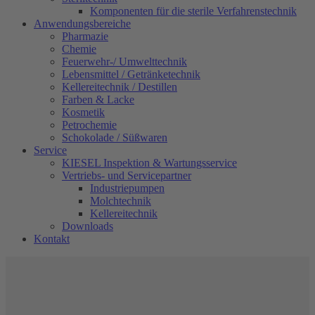
Komponenten für die sterile Verfahrenstechnik
Anwendungsbereiche
Pharmazie
Chemie
Feuerwehr-/ Umwelttechnik
Lebensmittel / Getränketechnik
Kellereitechnik / Destillen
Farben & Lacke
Kosmetik
Petrochemie
Schokolade / Süßwaren
Service
KIESEL Inspektion & Wartungsservice
Vertriebs- und Servicepartner
Industriepumpen
Molchtechnik
Kellereitechnik
Downloads
Kontakt