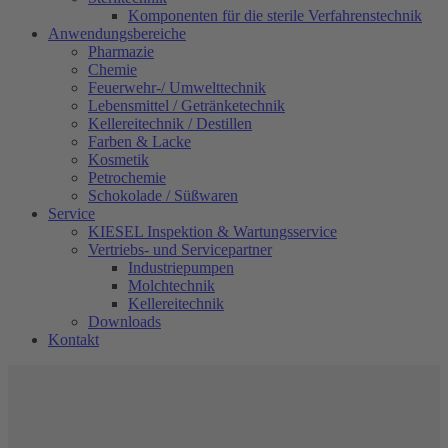
Komponenten für die sterile Verfahrenstechnik
Anwendungsbereiche
Pharmazie
Chemie
Feuerwehr-/ Umwelttechnik
Lebensmittel / Getränketechnik
Kellereitechnik / Destillen
Farben & Lacke
Kosmetik
Petrochemie
Schokolade / Süßwaren
Service
KIESEL Inspektion & Wartungsservice
Vertriebs- und Servicepartner
Industriepumpen
Molchtechnik
Kellereitechnik
Downloads
Kontakt