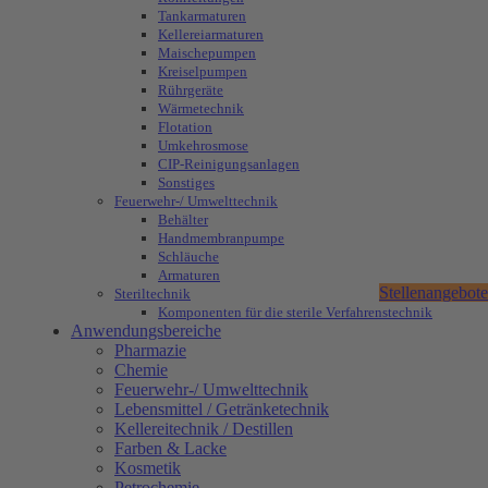
Tankarmaturen
Kellereiarmaturen
Maischepumpen
Kreiselpumpen
Rührgeräte
Wärmetechnik
Flotation
Umkehrosmose
CIP-Reinigungsanlagen
Sonstiges
Feuerwehr-/ Umwelttechnik
Behälter
Handmembranpumpe
Schläuche
Armaturen
Stellenangebote
Steriltechnik
Komponenten für die sterile Verfahrenstechnik
Anwendungsbereiche
Pharmazie
Chemie
Feuerwehr-/ Umwelttechnik
Lebensmittel / Getränketechnik
Kellereitechnik / Destillen
Farben & Lacke
Kosmetik
Petrochemie