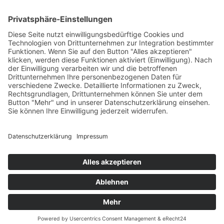
Unternehmen mit Stammsitz in Heilbronn am Neckar.
Wir sind spezialisiert auf Exzenterschneckenpumpen und
Impellerpumpen für die Industrie- und Kellereitechnik, sowie
Molchsysteme.
Kontakt
G.A. KIESEL GmbH
Wannenäckerstr. 20
74078 Heilbronn
Deutschland
Tel.: +49 7131 2825-0
Fax: +49 7131 2825-50
E-Mail:
info@kiesel-online.de
© 2021
Systemhaus JOAM
AGB
Impressum
Datenschutzerklärung