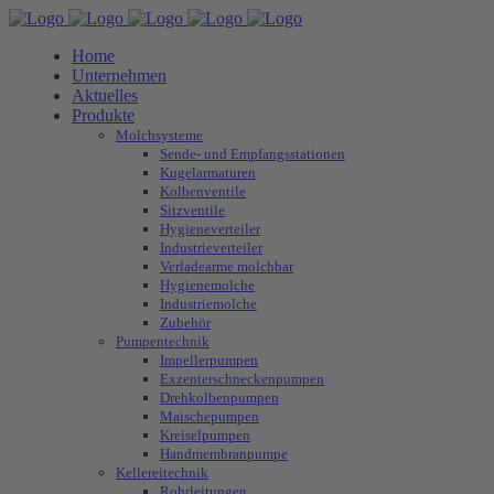
Home
Unternehmen
Aktuelles
Produkte
Molchsysteme
Sende- und Empfangsstationen
Kugelarmaturen
Kolbenventile
Sitzventile
Hygieneverteiler
Industrieverteiler
Verladearme molchbar
Hygienemolche
Industriemolche
Zubehör
Pumpentechnik
Impellerpumpen
Exzenterschneckenpumpen
Drehkolbenpumpen
Maischepumpen
Kreiselpumpen
Handmembranpumpe
Kellereitechnik
Rohrleitungen