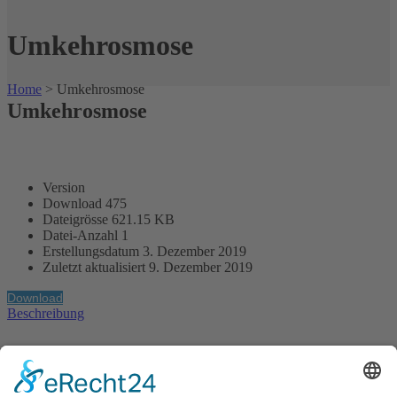
Umkehrosmose
Home
>
Umkehrosmose
Umkehrosmose
Version
Download
475
Dateigrösse
621.15 KB
Datei-Anzahl
1
Erstellungsdatum
3. Dezember 2019
Zuletzt aktualisiert
9. Dezember 2019
Download
Beschreibung
Die G.A. KIESEL GmbH ist ein weltweit tätiges, mittelständisches