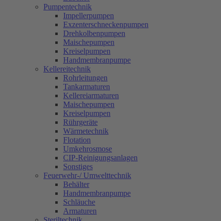
Pumpentechnik
Impellerpumpen
Exzenterschneckenpumpen
Drehkolbenpumpen
Maischepumpen
Kreiselpumpen
Handmembranpumpe
Kellereitechnik
Rohrleitungen
Tankarmaturen
Kellereiarmaturen
Maischepumpen
Kreiselpumpen
Rührgeräte
Wärmetechnik
Flotation
Umkehrosmose
CIP-Reinigungsanlagen
Sonstiges
Feuerwehr-/ Umwelttechnik
Behälter
Handmembranpumpe
Schläuche
Armaturen
Steriltechnik