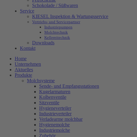
Schokolade / Süßwaren
Service
KIESEL Inspektion & Wartungsservice
Vertriebs- und Servicepartner
Industriepumpen
Molchtechnik
Kellereitechnik
Downloads
Kontakt
Home
Unternehmen
Aktuelles
Produkte
Molchsysteme
Sende- und Empfangsstationen
Kugelarmaturen
Kolbenventile
Sitzventile
Hygieneverteiler
Industrieverteiler
Verladearme molchbar
Hygienemolche
Industriemolche
Zubehör