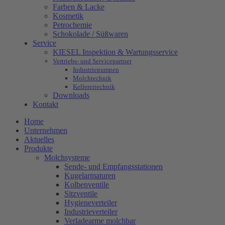
Farben & Lacke
Kosmetik
Petrochemie
Schokolade / Süßwaren
Service
KIESEL Inspektion & Wartungsservice
Vertriebs- und Servicepartner
Industriepumpen
Molchtechnik
Kellereitechnik
Downloads
Kontakt
Home
Unternehmen
Aktuelles
Produkte
Molchsysteme
Sende- und Empfangsstationen
Kugelarmaturen
Kolbenventile
Sitzventile
Hygieneverteiler
Industrieverteiler
Verladearme molchbar