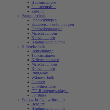
Hygienemolche
Industriemolche
Zubehör
Pumpentechnik
Impellerpumpen
Exzenterschneckenpumpen
Drehkolbenpumpen
Maischepumpen
Kreiselpumpen
Handmembranpumpe
Kellereitechnik
Rohrleitungen
Tankarmaturen
Kellereiarmaturen
Maischepumpen
Kreiselpumpen
Rührgeräte
Wärmetechnik
Flotation
Umkehrosmose
CIP-Reinigungsanlagen
Sonstiges
Feuerwehr-/ Umwelttechnik
Behälter
Handmembranpumpe