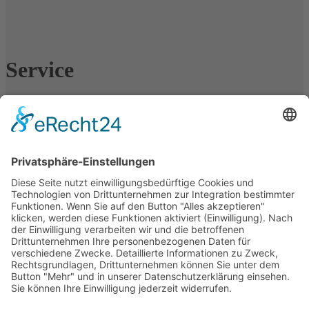
Service
Home
>
Service
Die G.A. KIESEL GmbH ist ein weltweit tätiges, mittelständisches
Unternehmen mit Stammsitz in Heilbronn am Neckar.
Wir sind spezialisiert auf Exzenterschneckenpumpen und
Impellerpumpen für die Industrie- und Kellereitechnik, sowie
Molchsysteme.
Kontakt
G.A. KIESEL GmbH
Wannenäckerstr. 20
74078 Heilbronn
Deutschland