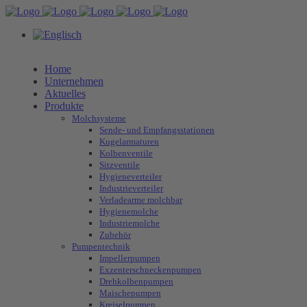
Home
Unternehmen
Aktuelles
Produkte
Molchsysteme
Sende- und Empfangsstationen
Kugelarmaturen
Kolbenventile
Sitzventile
Hygieneverteiler
Industrieverteiler
Verladearme molchbar
Hygienemolche
Industriemolche
Zubehör
Pumpentechnik
Impellerpumpen
Exzenterschneckenpumpen
Drehkolbenpumpen
Maischepumpen
Kreiselpumpen