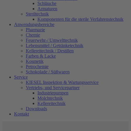
Schläuche
Armaturen
Steriltechnik
Komponenten für die sterile Verfahrenstechnik
Anwendungsbereiche
Pharmazie
Chemie
Feuerwehr-/ Umwelttechnik
Lebensmittel / Getränketechnik
Kellereitechnik / Destillen
Farben & Lacke
Kosmetik
Petrochemie
Schokolade / Süßwaren
Service
KIESEL Inspektion & Wartungsservice
Vertriebs- und Servicepartner
Industriepumpen
Molchtechnik
Kellereitechnik
Downloads
Kontakt