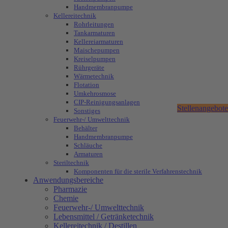
Handmembranpumpe
Kellereitechnik
Rohrleitungen
Tankarmaturen
Kellereiarmaturen
Maischepumpen
Kreiselpumpen
Rührgeräte
Wärmetechnik
Flotation
Umkehrosmose
CIP-Reinigungsanlagen
Stellenangebote
Sonstiges
Feuerwehr-/ Umwelttechnik
Behälter
Handmembranpumpe
Schläuche
Armaturen
Steriltechnik
Komponenten für die sterile Verfahrenstechnik
Anwendungsbereiche
Pharmazie
Chemie
Feuerwehr-/ Umwelttechnik
Lebensmittel / Getränketechnik
Kellereitechnik / Destillen